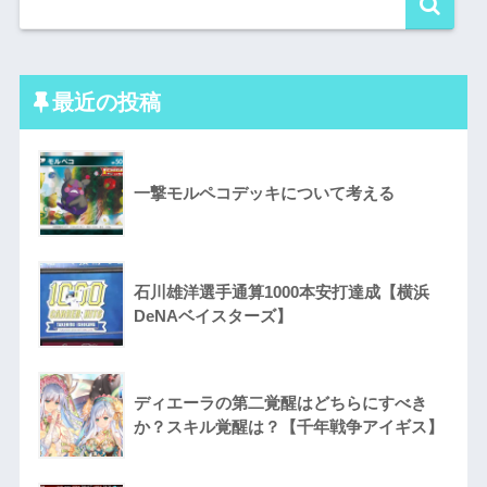
最近の投稿
一撃モルペコデッキについて考える
石川雄洋選手通算1000本安打達成【横浜
DeNAベイスターズ】
ディエーラの第二覚醒はどちらにすべき
か？スキル覚醒は？【千年戦争アイギス】