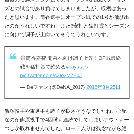
ズとの試合であり負けてしまいましたが、収穫はあっ
たと思います。筒香選手にオープン戦での1号が飛び出
たのがうれしいですね。また3安打と猛打賞とシーズン
に向けて調子が上向いてそうでうれしいです。
筒香嘉智 開幕へ向け調子上昇！OP戦最終
戦を猛打賞で締める
#baystars
pic.twitter.com/sZlo3M7EuJ
— Deファン (@DeNA_2017)
2018年3月25日
飯塚投手や東選手も調子が良さそうなでしたね。心配
なのが熊原投手で4四球も連続でしてしまいアウトも一
つしか取れませんでした。ローテ入りは残念ながら絶